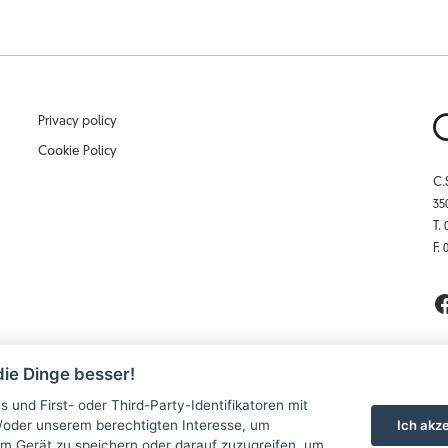
Privacy policy
Cookie Policy
C.
35
T.
F.
ie Dinge besser!
 und First- oder Third-Party-Identifikatoren mit
Ich akze
/oder unserem berechtigten Interesse, um
rizione: 10/07/2002 | capitale sociale: 62.000 €
em Gerät zu speichern oder darauf zuzugreifen, um