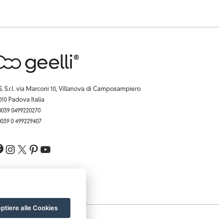
S. S.r.l. via Marconi 10, Villanova di Camposampiero
010 Padova Italia
 0039 0499220270
 0039 0 499229407
Facebook
Instagram
X
Pinterest
YouTube
ptiere alle Cookies