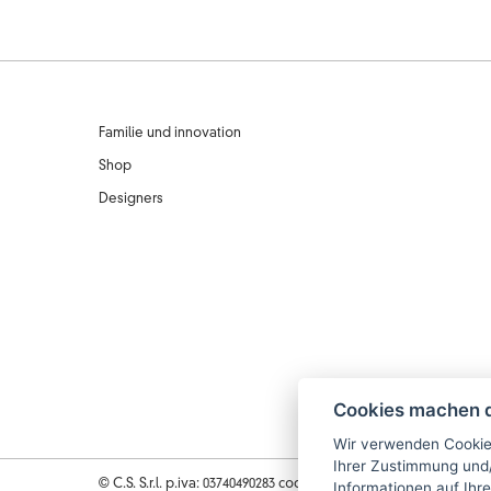
Familie und innovation
Shop
Designers
Cookies machen d
Wir verwenden Cookies
Ihrer Zustimmung und
© C.S. S.r.l. p.iva: 03740490283 cod. fiscale: 03740490283 | data isc
Informationen auf Ihr