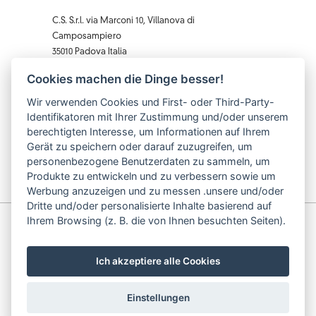
C.S. S.r.l. via Marconi 10, Villanova di
Camposampiero
35010 Padova Italia
T. 0039 0499220270
Cookies machen die Dinge besser!
F. 0039 0 499229407
Wir verwenden Cookies und First- oder Third-Party-
Facebook
Instagram
X
Pinterest
YouTube
Identifikatoren mit Ihrer Zustimmung und/oder unserem
berechtigten Interesse, um Informationen auf Ihrem
Gerät zu speichern oder darauf zuzugreifen, um
personenbezogene Benutzerdaten zu sammeln, um
Produkte zu entwickeln und zu verbessern sowie um
Werbung anzuzeigen und zu messen .unsere und/oder
Dritte und/oder personalisierte Inhalte basierend auf
Ihrem Browsing (z. B. die von Ihnen besuchten Seiten).
© C.S. S.r.l. p.iva: 03740490283 cod. fiscale: 03740490283
| data iscrizione: 10/07/2002 | capitale sociale: 62.000
€
Ich akzeptiere alle Cookies
Einstellungen