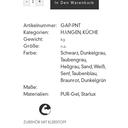
-
+
In Den Warenkorb
Menge
Artikelnummer
GAP-PNT
Kategorien
HӒNGEN
,
KÜCHE
Gewicht
kg
Größe
n.a.
Farbe
Schwarz, Dunkelgrau,
Taubengrau,
Hellgrau, Sand, Weiß,
Senf, Taubenblau,
Braunrot, Dunkelgrün
Maße
Materialien
PUR-Gel, Starlux
ZUBEHÖR MIT KLEBSTOFF