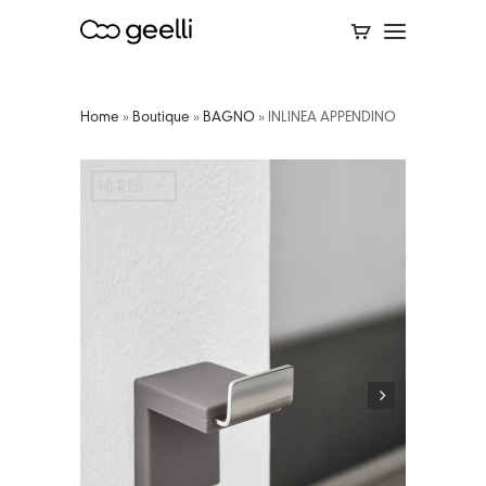
Home
»
Boutique
»
BAGNO
»
INLINEA APPENDINO
HI-RES
HI-RES