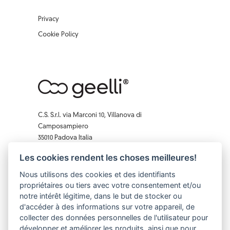
Privacy
Cookie Policy
C.S. S.r.l. via Marconi 10, Villanova di
Camposampiero
35010 Padova Italia
T. 0039 0499220270
Les cookies rendent les choses meilleures!
F. 0039 0 499229407
Nous utilisons des cookies et des identifiants
Facebook
Instagram
X
Pinterest
YouTube
propriétaires ou tiers avec votre consentement et/ou
notre intérêt légitime, dans le but de stocker ou
d'accéder à des informations sur votre appareil, de
collecter des données personnelles de l'utilisateur pour
développer et améliorer les produits, ainsi que pour