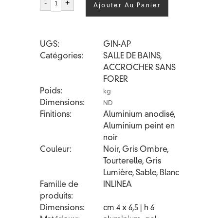
quantité
-
+
Ajouter Au Panier
de
INLINEA
APPENDINO
UGS
GIN-AP
Catégories
SALLE DE BAINS
,
ACCROCHER SANS
FORER
Poids
kg
Dimensions
ND
Finitions
Aluminium anodisé,
Aluminium peint en
noir
Couleur
Noir, Gris Ombre,
Tourterelle, Gris
Lumière, Sable, Blanc
Famille de
INLINEA
produits
Dimensions
cm 4 x 6,5 | h 6