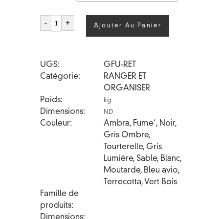
quantité
-
+
Ajouter Au Panier
de
FUSTO
RETTANGOLO
UGS
GFU-RET
Catégorie
RANGER ET
ORGANISER
Poids
kg
Dimensions
ND
Couleur
Ambra, Fume’, Noir,
Gris Ombre,
Tourterelle, Gris
Lumière, Sable, Blanc,
Moutarde, Bleu avio,
Terrecotta, Vert Bois
Famille de
produits
Dimensions