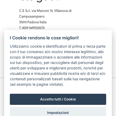
C.S. S.r.l. via Marconi 10, Villanova di
Camposampiero
35010 Padova Italia
T. 0039 0499220270
F. 0039 0 499229407
I Cookie rendono le cose migliori!
Facebook
Instagram
X
Pinterest
YouTube
Utilizziamo cookie e identificatori di prima o terza parte
con il tuo consenso e/o nostro interesse legittimo, allo
scopo di immagazzinare o accedere alle informazioni
sul tuo dispositivo, per raccogliere dati personali degli
utenti per sviluppare e migliorare prodotti, nonché per
visualizzare e misurare pubblicità nostra e/o di terzi e/o
contenuti personalizzati basati sulla tua navigazione
(ad esempio le pagine visitate).
© C.S. S.r.l. p.iva: 03740490283 cod. fiscale: 03740490283
| data iscrizione: 10/07/2002 | capitale sociale: 62.000
€
Accetto tutti i Cookie
Impostazioni