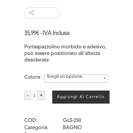
35,99
€
- IVA Inclusa
Portaspazzolino morbido e adesivo,
può essere posizionato all’altezza
desiderata
Scegli un'opzione
Colore
LI
-
+
Aggiungi Al Carrello
STA'
quantità
COD
GLS-2S0
Categoria
BAGNO