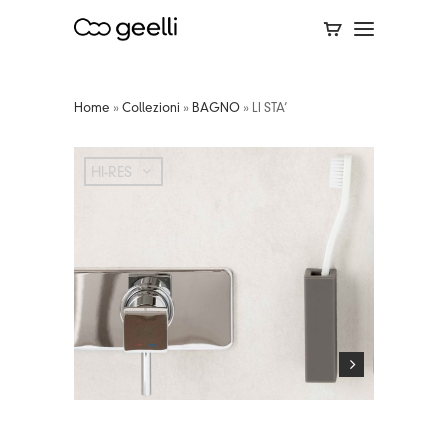
Home
»
Collezioni
»
BAGNO
»
LI STA’
HI-RES
HI-RES