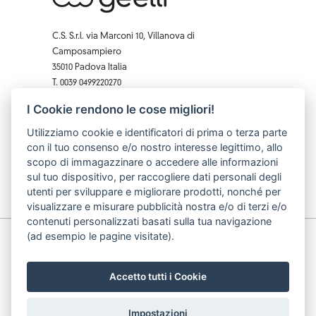
C.S. S.r.l. via Marconi 10, Villanova di
Camposampiero
35010 Padova Italia
T. 0039 0499220270
F. 0039 0 499229407
I Cookie rendono le cose migliori!
Facebook
Instagram
X
Pinterest
YouTube
Utilizziamo cookie e identificatori di prima o terza parte
con il tuo consenso e/o nostro interesse legittimo, allo
scopo di immagazzinare o accedere alle informazioni
sul tuo dispositivo, per raccogliere dati personali degli
utenti per sviluppare e migliorare prodotti, nonché per
visualizzare e misurare pubblicità nostra e/o di terzi e/o
contenuti personalizzati basati sulla tua navigazione
(ad esempio le pagine visitate).
© C.S. S.r.l. p.iva: 03740490283 cod. fiscale: 03740490283
| data iscrizione: 10/07/2002 | capitale sociale: 62.000
€
Accetto tutti i Cookie
Impostazioni