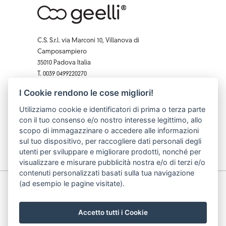
C.S. S.r.l. via Marconi 10, Villanova di
Camposampiero
35010 Padova Italia
T. 0039 0499220270
F. 0039 0 499229407
I Cookie rendono le cose migliori!
Facebook
Instagram
X
Pinterest
YouTube
Utilizziamo cookie e identificatori di prima o terza parte
con il tuo consenso e/o nostro interesse legittimo, allo
scopo di immagazzinare o accedere alle informazioni
sul tuo dispositivo, per raccogliere dati personali degli
utenti per sviluppare e migliorare prodotti, nonché per
visualizzare e misurare pubblicità nostra e/o di terzi e/o
contenuti personalizzati basati sulla tua navigazione
(ad esempio le pagine visitate).
© C.S. S.r.l. p.iva: 03740490283 cod. fiscale: 03740490283
| data iscrizione: 10/07/2002 | capitale sociale: 62.000
€
Accetto tutti i Cookie