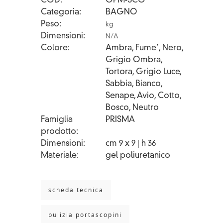
COD
GPM-SCO
Categoria
BAGNO
Peso
kg
Dimensioni
N/A
Colore
Ambra, Fume’, Nero,
Grigio Ombra,
Tortora, Grigio Luce,
Sabbia, Bianco,
Senape, Avio, Cotto,
Bosco, Neutro
Famiglia
PRISMA
prodotto
Dimensioni
cm 9 x 9 | h 36
Materiale
gel poliuretanico
scheda tecnica
pulizia portascopini