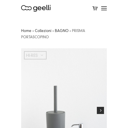
Home
»
Collezioni
»
BAGNO
»
PRISMA
PORTASCOPINO
HI-RES
HI-RES