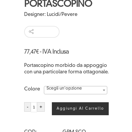
PORTASCOPINO
Designer:
Lucidi/Pevere
77,47
€
- IVA Inclusa
Portascopino morbido da appoggio
con una particolare forma ottagonale.
Scegli un'opzione
Colore
PRISMA
-
+
Aggiungi Al Carrello
PORTASCOPINO
quantità