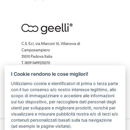
C.S. S.r.l. via Marconi 10, Villanova di
Camposampiero
35010 Padova Italia
T. 0039 0499220270
F. 0039 0 499229407
I Cookie rendono le cose migliori!
Facebook
Instagram
X
Pinterest
YouTube
Utilizziamo cookie e identificatori di prima o terza parte
con il tuo consenso e/o nostro interesse legittimo, allo
scopo di immagazzinare o accedere alle informazioni
sul tuo dispositivo, per raccogliere dati personali degli
utenti per sviluppare e migliorare prodotti, nonché per
visualizzare e misurare pubblicità nostra e/o di terzi e/o
contenuti personalizzati basati sulla tua navigazione
(ad esempio le pagine visitate).
© C.S. S.r.l. p.iva: 03740490283 cod. fiscale: 03740490283