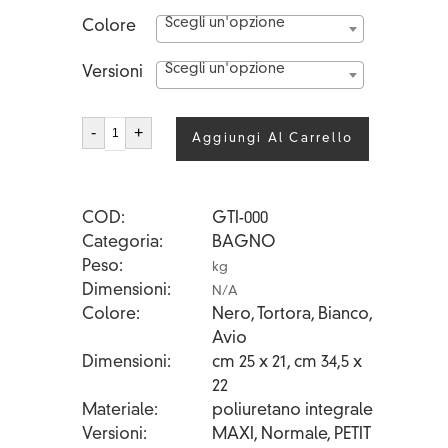
Scegli un'opzione
Colore
Scegli un'opzione
Versioni
TITO
-
+
Aggiungi Al Carrello
quantità
COD
GTI-000
Categoria
BAGNO
Peso
kg
Dimensioni
N/A
Colore
Nero, Tortora, Bianco,
Avio
Dimensioni
cm 25 x 21, cm 34,5 x
22
Materiale
poliuretano integrale
Versioni
MAXI, Normale, PETIT