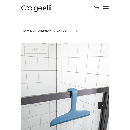
Home
»
Collezioni
»
BAGNO
»
TITO
HI-RES
HI-RES