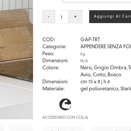
TRATTO
-
+
Aggiungi Al Car
quantità
COD
GAP-TRT
Categorie
APPENDERE SENZA FO
Peso
kg
Dimensioni
N/A
Colore
Nero, Grigio Ombra, To
Avio, Cotto, Bosco
Dimensioni
cm 15 x 8 | h 4
Materiale
gel poliuretanico, Star
ACCESSORIO CON COLLA