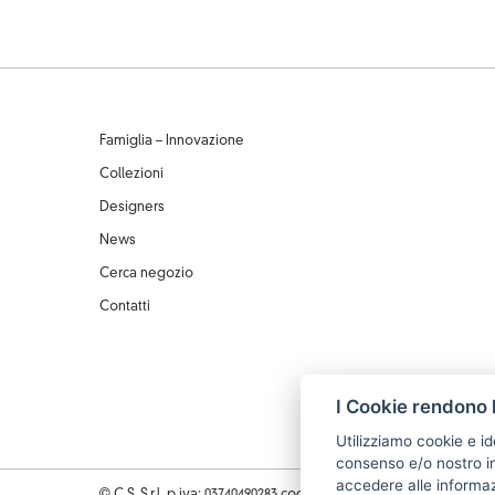
Famiglia – Innovazione
Collezioni
Designers
News
Cerca negozio
Contatti
I Cookie rendono l
Utilizziamo cookie e id
consenso e/o nostro in
accedere alle informazi
© C.S. S.r.l. p.iva: 03740490283 cod. fiscale: 03740490283 | data isc