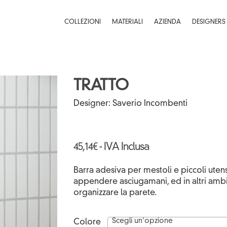
COLLEZIONI
MATERIALI
AZIENDA
DESIGNERS
TRATTO
HI-RES
Designer:
Saverio Incombenti
45,14
€
- IVA Inclusa
Barra adesiva per mestoli e piccoli utens
appendere asciugamani, ed in altri ambie
organizzare la parete.
Scegli un'opzione
Colore