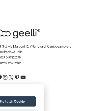
S. S.r.l. via Marconi 10, Villanova di Camposampiero
010 Padova Italia
 0039 0499220270
 0039 0 499229407
Facebook
Instagram
X
Pinterest
YouTube
to tutti i Cookie