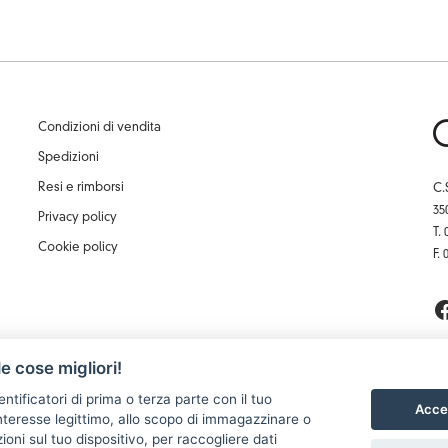
Condizioni di vendita
Spedizioni
Resi e rimborsi
C.
35
Privacy policy
T.
Cookie policy
F.
e cose migliori!
entificatori di prima o terza parte con il tuo
Accet
teresse legittimo, allo scopo di immagazzinare o
oni sul tuo dispositivo, per raccogliere dati
rizione: 10/07/2002 | capitale sociale: 62.000 €