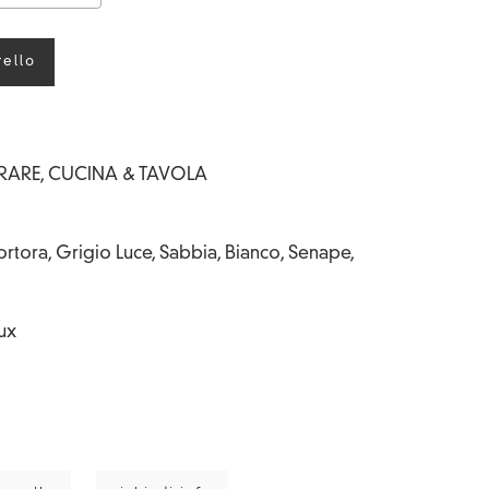
rello
RARE
,
CUCINA & TAVOLA
rtora, Grigio Luce, Sabbia, Bianco, Senape,
lux