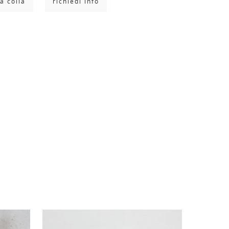
a colla
richiedi info