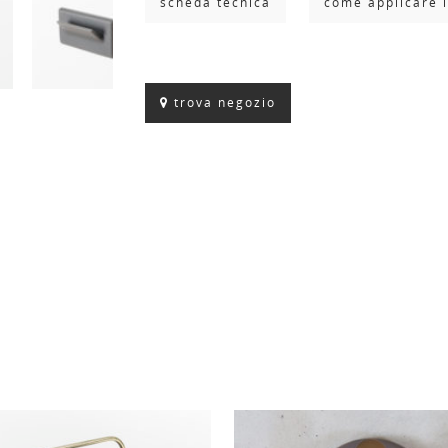
scheda tecnica
come applicare l
trova negozio