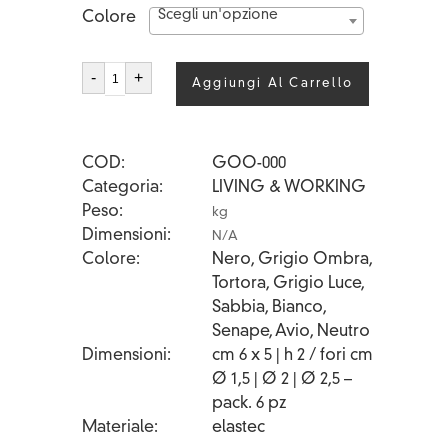
Scegli un'opzione
Colore
OOO
-
+
Aggiungi Al Carrello
quantità
COD
GOO-000
Categoria
LIVING & WORKING
Peso
kg
Dimensioni
N/A
Colore
Nero, Grigio Ombra,
Tortora, Grigio Luce,
Sabbia, Bianco,
Senape, Avio, Neutro
Dimensioni
cm 6 x 5 | h 2 / fori cm
Ø 1,5 | Ø 2 | Ø 2,5 –
pack. 6 pz
Materiale
elastec