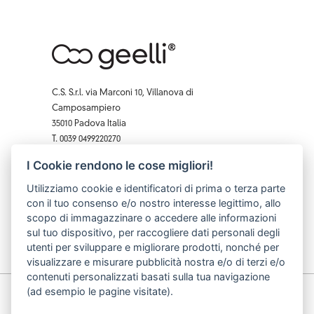
C.S. S.r.l. via Marconi 10, Villanova di
Camposampiero
35010 Padova Italia
T. 0039 0499220270
F. 0039 0 499229407
I Cookie rendono le cose migliori!
Facebook
Instagram
X
Pinterest
YouTube
Utilizziamo cookie e identificatori di prima o terza parte
con il tuo consenso e/o nostro interesse legittimo, allo
scopo di immagazzinare o accedere alle informazioni
sul tuo dispositivo, per raccogliere dati personali degli
utenti per sviluppare e migliorare prodotti, nonché per
visualizzare e misurare pubblicità nostra e/o di terzi e/o
contenuti personalizzati basati sulla tua navigazione
(ad esempio le pagine visitate).
© C.S. S.r.l. p.iva: 03740490283 cod. fiscale: 03740490283
| data iscrizione: 10/07/2002 | capitale sociale: 62.000