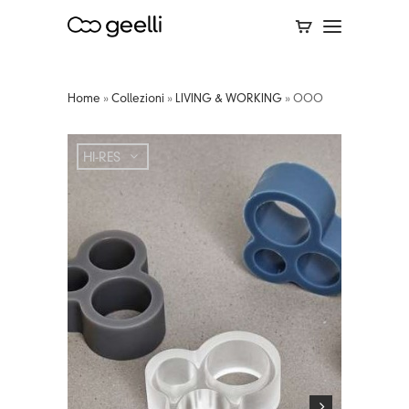
Home
»
Collezioni
»
LIVING & WORKING
»
OOO
HI-RES
HI-RES