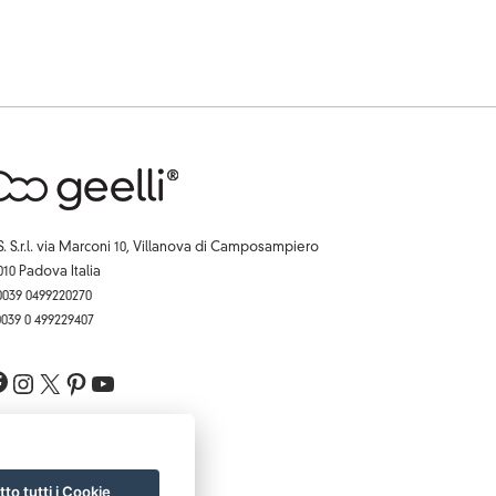
S. S.r.l. via Marconi 10, Villanova di Camposampiero
010 Padova Italia
 0039 0499220270
 0039 0 499229407
Facebook
Instagram
X
Pinterest
YouTube
to tutti i Cookie