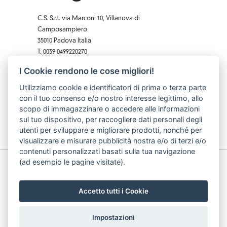
C.S. S.r.l. via Marconi 10, Villanova di
Camposampiero
35010 Padova Italia
T. 0039 0499220270
F. 0039 0 499229407
I Cookie rendono le cose migliori!
Facebook
Instagram
X
Pinterest
YouTube
Utilizziamo cookie e identificatori di prima o terza parte
con il tuo consenso e/o nostro interesse legittimo, allo
scopo di immagazzinare o accedere alle informazioni
sul tuo dispositivo, per raccogliere dati personali degli
utenti per sviluppare e migliorare prodotti, nonché per
visualizzare e misurare pubblicità nostra e/o di terzi e/o
contenuti personalizzati basati sulla tua navigazione
(ad esempio le pagine visitate).
© C.S. S.r.l. p.iva: 03740490283 cod. fiscale: 03740490283
| data iscrizione: 10/07/2002 | capitale sociale: 62.000
€
Accetto tutti i Cookie
Impostazioni