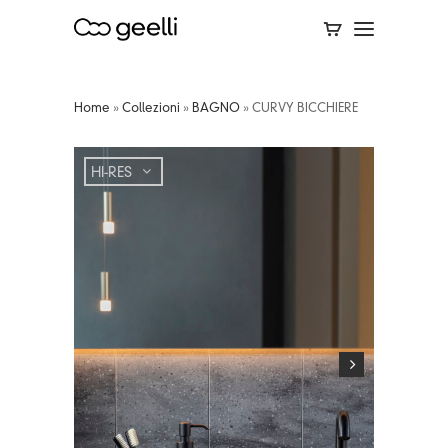
Home
»
Collezioni
»
BAGNO
»
CURVY BICCHIERE
HI-RES
HI-RES