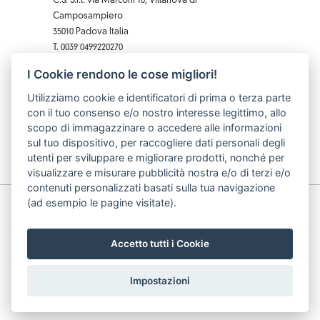
C.S. S.r.l. via Marconi 10, Villanova di
Camposampiero
35010 Padova Italia
T. 0039 0499220270
F. 0039 0 499229407
I Cookie rendono le cose migliori!
Facebook
Instagram
X
Pinterest
YouTube
Utilizziamo cookie e identificatori di prima o terza parte
con il tuo consenso e/o nostro interesse legittimo, allo
scopo di immagazzinare o accedere alle informazioni
sul tuo dispositivo, per raccogliere dati personali degli
utenti per sviluppare e migliorare prodotti, nonché per
visualizzare e misurare pubblicità nostra e/o di terzi e/o
contenuti personalizzati basati sulla tua navigazione
(ad esempio le pagine visitate).
© C.S. S.r.l. p.iva: 03740490283 cod. fiscale: 03740490283
| data iscrizione: 10/07/2002 | capitale sociale: 62.000
€
Accetto tutti i Cookie
Impostazioni
Cookie Settings