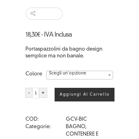
18,30
€
- IVA Inclusa
Portaspazzolini da bagno design
semplice ma non banale.
Scegli un'opzione
Colore
CURVY
-
+
Aggiungi Al Carrello
BICCHIERE
quantità
COD
GCV-BIC
Categorie
BAGNO
,
CONTENERE E