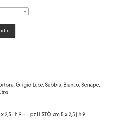
rello
rtora, Grigio Luce, Sabbia, Bianco, Senape,
utro
x 2,5 | h 9 + 1 pz LI STÒ cm 5 x 2,5 | h 9