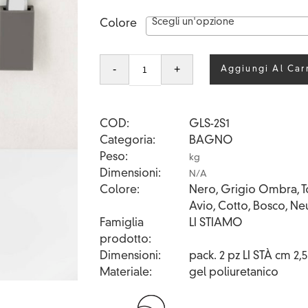
Scegli un'opzione
Colore
LI
-
+
Aggiungi Al Car
STIAMO
quantità
COD
GLS-2S1
Categoria
BAGNO
Peso
kg
Dimensioni
N/A
Colore
Nero, Grigio Ombra, To
Avio, Cotto, Bosco, Ne
Famiglia
LI STIAMO
prodotto
Dimensioni
pack. 2 pz LI STÀ cm 2,5 
Materiale
gel poliuretanico